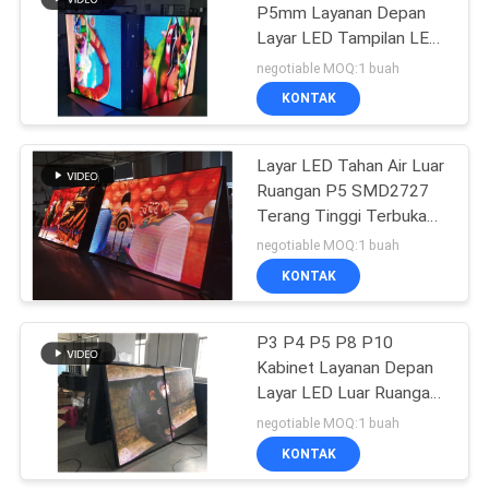
P5mm Layanan Depan
Layar LED Tampilan LED
48
Video Atap
negotiable MOQ:1 buah
Layar LED Layanan
KONTAK
Depan
Layar LED Tahan Air Luar
Ruangan P5 SMD2727
Terang Tinggi Terbuka
Depan
negotiable MOQ:1 buah
KONTAK
25
Layar LED
P3 P4 P5 P8 P10
Kabinet Layanan Depan
Penyewaan Dalam
Layar LED Luar Ruangan
Ruangan
Dua Sisi
negotiable MOQ:1 buah
KONTAK