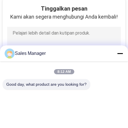
22
Tinggalkan pesan
tampilan iklan
Kami akan segera menghubungi Anda kembali!
dipimpin luar
ruangan
Sales Manager
30
8:12 AM
Layar LED Resolusi
Good day, what product are you looking for?
Tinggi
Bad Request
Semua
Tanda Tampilan 
Tanda LED Digital 
Jendela LED
Luar Ruangan 
Outdoor
25