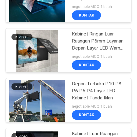
negotiable MOQ:1 buah
PRIVACY
KONTAK
36
POLICY
Layar LED Tetap
Kabinet Ringan Luar
Ruangan P6mm Layanan
Dalam Ruangan
Depan Layar LED Warna
RGB
negotiable MOQ:1 buah
KONTAK
Depan Terbuka P10 P8
29
P6 P5 P4 Layar LED
Tampilan LED Tetap
Kabinet Tanda Iklan
negotiable MOQ:1 buah
Luar Ruang
KONTAK
Kabinet Luar Ruangan