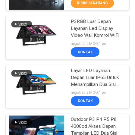
PABRIK
KIRIM SEKARANG
P3RGB Luar Depan
KONTROL
38
Layanan Led Display
KUALITAS
Video Wall Kontrol WIFI
Tanda LED
negotiable MOQ:1 pc
Monumen
HUBUNGI
KONTAK
KAMI
Layar LED Layanan
Depan Luar IP65 Untuk
BERITA
Menampilkan Dua Sisi
37
Gereja
negotiable MOQ:1 pc
PERMINTAAN
Tanda LED Bergulir
KONTAK
PENAWARAN
yang Dapat
Outdoor P3 P4 P5 P8
Diprogram
4000cd Akses Depan
SITEMAP
Tampilan LED Dua Sisi