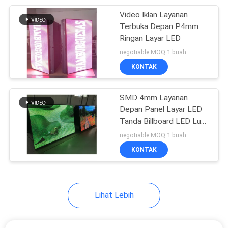
Video Iklan Layanan
23
Terbuka Depan P4mm
Layar LED
Ringan Layar LED
negotiable MOQ:1 buah
Penyewaan Luar
KONTAK
Ruang
SMD 4mm Layanan
Depan Panel Layar LED
Tanda Billboard LED Luar
22
Ruangan
negotiable MOQ:1 buah
Layar Transparan
KONTAK
LED
Lihat Lebih