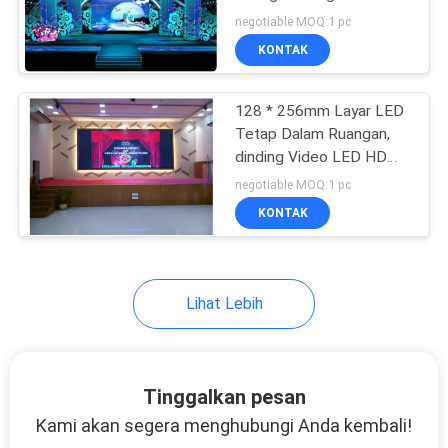
Video Kystar
negotiable MOQ:1 pc
PRIVACY
KONTAK
POLICY
128 * 256mm Layar LED
Tetap Dalam Ruangan,
dinding Video LED HD
P2RGB
negotiable MOQ:1 pc
KONTAK
Lihat Lebih
Tinggalkan pesan
Kami akan segera menghubungi Anda kembali!