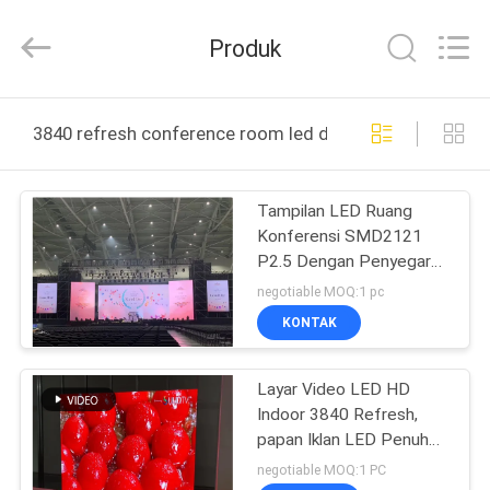
2026
Display
Labs
Produk
LED
Co.,Ltd.
All
Rights
Reserved.
RUMAH
3840 refresh conference room led display pembuatan o
PRODUK
Tampilan LED Ruang
Konferensi SMD2121
TAMPILAN
P2.5 Dengan Penyegaran
VR
3840
negotiable MOQ:1 pc
KONTAK
TENTANG
Layar Video LED HD
KAMI
Indoor 3840 Refresh,
papan Iklan LED Penuh
TUR
Warna RGB
negotiable MOQ:1 PC