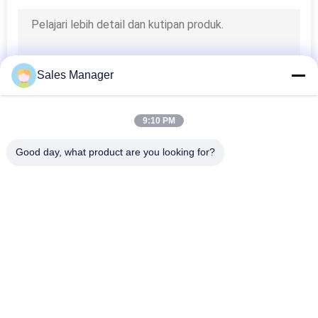
Sales Manager
9:10 PM
Good day, what product are you looking for?
Bad Request
Semua
Tanda Tampilan 
Tanda LED Digital 
Jendela LED
Luar Ruangan 
Outdoor
Tanda LED 
Tanda LED Bergulir 
Monumen
Yang Dapat 
Diprogram
Layar LED Tetap 
Tampilan LED Tetap 