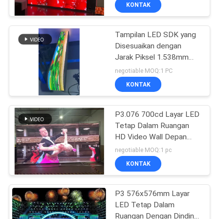
PABRIK
KONTAK
Tampilan LED SDK yang
KONTROL
Disesuaikan dengan
KUALITAS
Jarak Piksel 1.538mm
Konfigurasi GOB1212
negotiable MOQ:1 PC
untuk Jarak Pandang
HUBUNGI
KONTAK
≥1.5m
KAMI
P3.076 700cd Layar LED
Tetap Dalam Ruangan
BERITA
HD Video Wall Depan
Pemeliharaan
negotiable MOQ:1 pc
PERMINTAAN
KONTAK
PENAWARAN
P3 576x576mm Layar
LED Tetap Dalam
SITEMAP
Ruangan Dengan Dinding