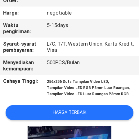
Order:
PABRIK
Harga:
negotiable
KONTROL
Waktu
5-15days
pengiriman:
KUALITAS
Syarat-syarat
L/C, T/T, Western Union, Kartu Kredit,
pembayaran:
Visa
HUBUNGI
Menyediakan
500PCS/Bulan
KAMI
kemampuan:
Cahaya Tinggi:
,
256x256 Dots Tampilan Video LED
BERITA
,
Tampilan Video LED RGB P3mm Luar Ruangan
Tampilan Video LED Luar Ruangan P3mm RGB
PERMINTAAN
HARGA TERBAIK
PENAWARAN
SITEMAP