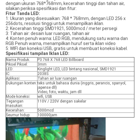
dengan ukuran 768*768mm, kecerahan tinggi dan tahan air,
silakan periksa spesifikasi dan fitur:
Fitur Tanda LED:
1: Ukuran yang disesuaikan: 768 * 768mm, dengan LED 256 x
256dots, resolusi tinggi untuk menampilkan iklan.
2: Kecerahan tinggi SMD1921, 5000mcd / meter persegi
3: Tahan air: desain luar ruangan, tahan air
4: Konten penuh warna: LED RGB, mendukung satu warna dan
RGB Penuh warna, menampilkan huruf serta iklan video
5: WIFI dan koneksi USB, gratis untuk membuat koneksi kabel.
Spesifikasi tampilan Iklan LED:
Nama Produk:
P3 768 X 768 LED Billboard
Piksel Piksel:
3mm
LED:
Kinglight LED, LED bintang nasional, SMD1921
IC:
2038S
Aplikasi:
Tahan air luar ruangan
Dukungan konten:
teks untuk bahasa dunia (inggris, perancis, spanyol,
japense dll)
Video, foto, waktu, jam dll
Mode koneksi:
wifi, USB
Tegangan
110V / 220V dengan sakelar
masukan:
Kecerahan:
5000mcd
Seumur hidup:
100000jam