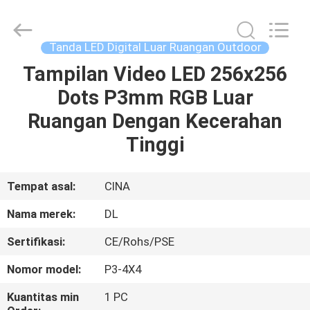
2026
Display
Labs
LED
Co.,Ltd.
Tanda LED Digital Luar Ruangan Outdoor
All
Rights
Reserved.
Tampilan Video LED 256x256
RUMAH
Dots P3mm RGB Luar
PRODUK
Ruangan Dengan Kecerahan
Tinggi
TAMPILAN
VR
Tempat asal:
CINA
Nama merek:
DL
TENTANG
Sertifikasi:
CE/Rohs/PSE
KAMI
Nomor model:
P3-4X4
TUR
Kuantitas min
1 PC