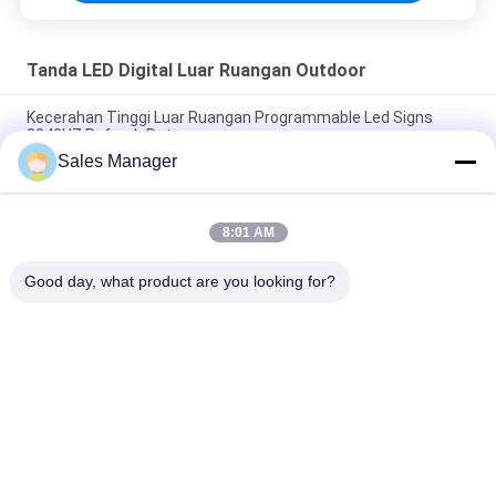
Tanda LED Digital Luar Ruangan Outdoor
Kecerahan Tinggi Luar Ruangan Programmable Led Signs
3840HZ Refresh Rate
Sales Manager
Layar Video P6 SMD3535 Tanda LED Digital Luar Ruangan
Dengan Kotak Aluminium
8:01 AM
Signage LED P3mm Resolusi Tinggi yang Dapat Diprogram
Dengan Kecerahan 5000mcd
Good day, what product are you looking for?
Bad Request
Semua
Tanda Tampilan 
Tanda LED Digital 
Jendela LED
Luar Ruangan 
Outdoor
Tanda LED 
Tanda LED Bergulir 
Monumen
Yang Dapat 