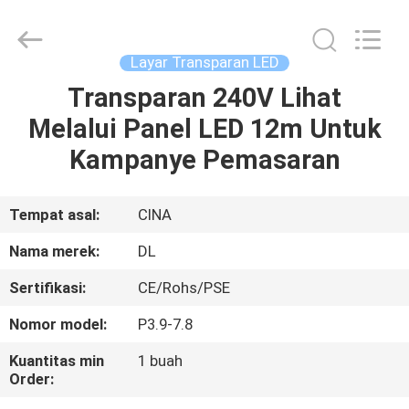
2026
Display
Labs
LED
Co.,Ltd.
Layar Transparan LED
All
Rights
Reserved.
Transparan 240V Lihat
RUMAH
Melalui Panel LED 12m Untuk
PRODUK
Kampanye Pemasaran
TAMPILAN
Tempat asal:
CINA
VR
Nama merek:
DL
Sertifikasi:
CE/Rohs/PSE
TENTANG
Nomor model:
P3.9-7.8
KAMI
Kuantitas min
1 buah
Order:
TUR