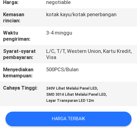
Harga:
negotiable
PABRIK
Kemasan
kotak kayu/kotak penerbangan
rincian:
KONTROL
KUALITAS
Waktu
3-4 minggu
pengiriman:
Syarat-syarat
L/C, T/T, Western Union, Kartu Kredit,
HUBUNGI
pembayaran:
Visa
KAMI
Menyediakan
500PCS/Bulan
kemampuan:
BERITA
Cahaya Tinggi:
,
240V Lihat Melalui Panel LED
,
SMD 3014 Lihat Melalui Panel LED
Layar Transparan LED 12m
PERMINTAAN
PENAWARAN
HARGA TERBAIK
SITEMAP