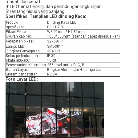
mudah dan cepat
4: LED hemat energi dan perlindungan lingkungan.
5: rentang hidup yang panjang
Spesifikasi Tampilan LED dinding Kaca:
Produk:
Dinding Kaca LED
spesifikasi:
P3.91-7.81
Piksel Piksel:
W3.91mm * H7.81mm
Ukuran kabinet:
1000*500mm (standar, dapat disesuaikan)
Kerapatan piksel:
32768/㎡
Lampu LED:
SMD3014
Tingkat Penyegaran:
3840Hz
Kelas perlindungan:
IP 30
skala abu-abu:
16 bit
Penyesuaian Kecerahan:
256 level untuk R, G, B
Bahan Layar:
Bingkai Aluminium + Lampu Led
Sistem pengaturan:
NOVA
Foto Layar LED: