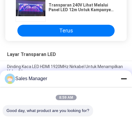
Transparan 240V Lihat Melalui
Panel LED 12m Untuk Kampanye
Pemasaran
Terus
Layar Transparan LED
Dinding Kaca LED HDMI 1920MHz Nirkabel Untuk Menampilkan
Video Iklan
Sales Manager
SMD2121 P20mm LED Layar Transparan Untuk Iklan Dinding
Kaca
8:59 AM
P15 Kaca Transparan Tirai LED Ketebalan 72mm Untuk Toko
4S
Good day, what product are you looking for?
Bad Request
Semua