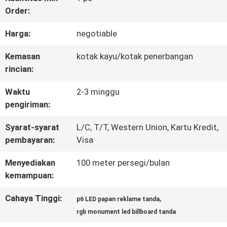
Order:
TUR
Harga:
negotiable
PABRIK
Kemasan
kotak kayu/kotak penerbangan
rincian:
KONTROL
Waktu
2-3 minggu
KUALITAS
pengiriman:
Syarat-syarat
L/C, T/T, Western Union, Kartu Kredit,
HUBUNGI
pembayaran:
Visa
KAMI
Menyediakan
100 meter persegi/bulan
kemampuan:
BERITA
Cahaya Tinggi:
,
p6 LED papan reklame tanda
rgb monument led billboard tanda