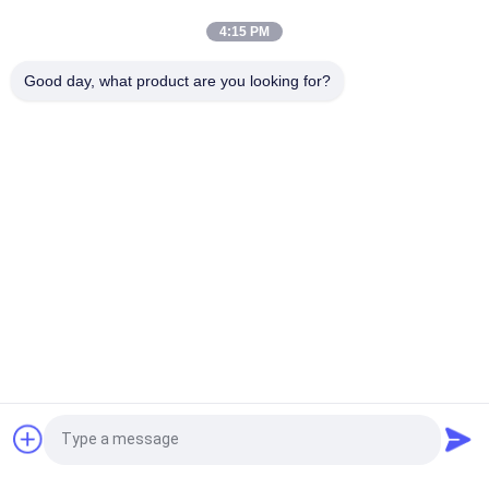
ROHS Certificate
4:15 PM
Pemasangan Tetap P10 SMD Outdoor LED Display Untuk Iklan
Good day, what product are you looking for?
Billboard
Bad Request
Semua
Tanda Tampilan 
Tanda LED Digital 
Jendela LED
Luar Ruangan 
Outdoor
Tanda LED 
Tanda LED Bergulir 
Monumen
Yang Dapat 
Diprogram
Layar LED Tetap 
Tampilan LED Tetap 
Dalam Ruangan
Luar Ruang
Layar LED Layanan 
Layar LED 
Quote request suatu
Depan
Penyewaan Dalam 
Ruangan