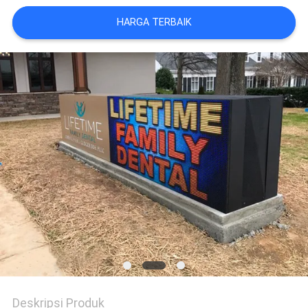
PERMINTAAN
HARGA TERBAIK
PENAWARAN
SITEMAP
PRIVACY
POLICY
Deskripsi Produk