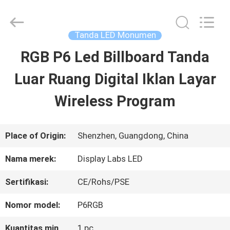
2026
Display
Labs
LED
Tanda LED Monumen
Co.,Ltd.
All
RGB P6 Led Billboard Tanda
RUMAH
Rights
Reserved.
Luar Ruang Digital Iklan Layar
PRODUK
Wireless Program
TAMPILAN
Place of Origin:
Shenzhen, Guangdong, China
VR
Nama merek:
Display Labs LED
Sertifikasi:
CE/Rohs/PSE
TENTANG
Nomor model:
P6RGB
KAMI
Kuantitas min
1 pc